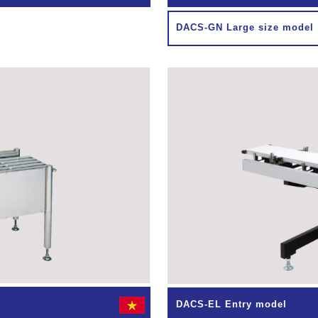
DACS-GN Large size model
DACS-EL Entry model