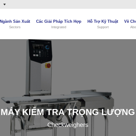
)
Ngành Sản Xuất
Các Giải Pháp Tích Hợp
Hỗ Trợ Kỹ Thuật
Về Ch
Sectors
Integrated
Support
Abo
MÁY KIỂM TRA TRỌNG LƯỢNG
Checkweighers