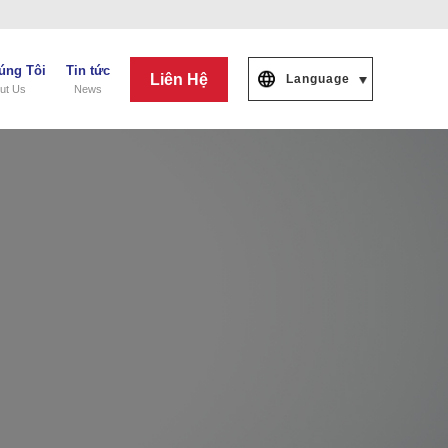
úng Tôi
Tin tức
Liên Hệ
Language
ut Us
News