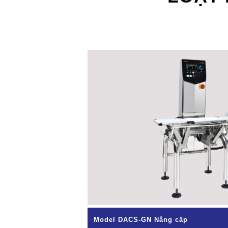
Model DACS-GN Nâng cấp